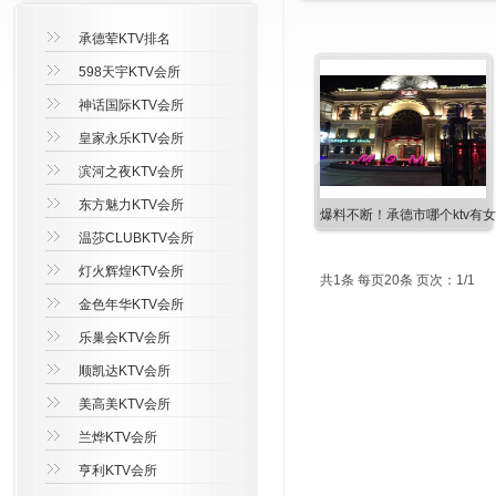
承德荤KTV排名
598天宇KTV会所
神话国际KTV会所
皇家永乐KTV会所
滨河之夜KTV会所
东方魅力KTV会所
爆料不断！承德市哪个ktv有女
温莎CLUBKTV会所
灯火辉煌KTV会所
共1条 每页20条 页次：1/1
金色年华KTV会所
乐巢会KTV会所
顺凯达KTV会所
美高美KTV会所
兰烨KTV会所
亨利KTV会所